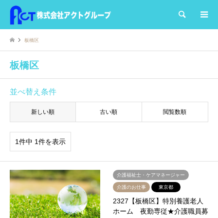
検索
板橋区
板橋区
並べ替え条件
新しい順
古い順
閲覧数順
1件中 1件を表示
介護福祉士・ケアマネージャー
介護のお仕事
東京都
2327【板橋区】特別養護老人
ホーム 夜勤専従★介護職員募