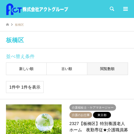
検索
板橋区
板橋区
並べ替え条件
新しい順
古い順
閲覧数順
1件中 1件を表示
介護福祉士・ケアマネージャー
介護のお仕事
東京都
2327【板橋区】特別養護老人
ホーム 夜勤専従★介護職員募