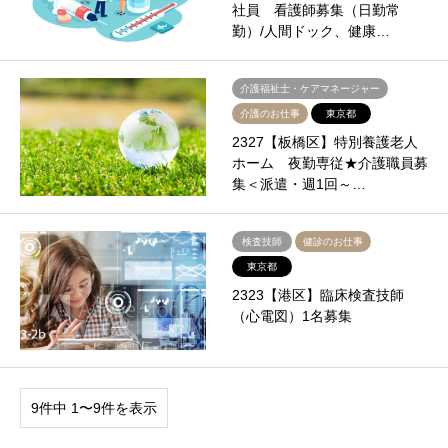
社員 看護師募集（日勤常
勤）/人間ドック、健康…
介護福祉士・ケアマネージャー
介護のお仕事
東京都
2327【板橋区】特別養護老人
ホーム 夜勤専従★介護職員募
集＜派遣・週1回～…
検査技師
健診のお仕事
東京都
2323【港区】臨床検査技師
（心電図）1名募集
9件中 1〜9件を表示