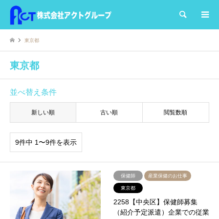
検索
東京都
東京都
並べ替え条件
新しい順
古い順
閲覧数順
9件中 1〜9件を表示
保健師
産業保健のお仕事
東京都
2258【中央区】保健師募集
（紹介予定派遣）企業での従業