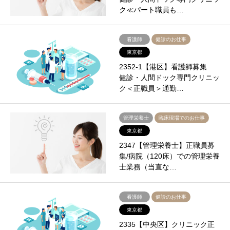
ク≪パート職員も…
看護師
健診のお仕事
東京都
2352-1【港区】看護師募集
健診・人間ドック専門クリニッ
ク＜正職員＞通勤…
管理栄養士
臨床現場でのお仕事
東京都
2347【管理栄養士】正職員募
集/病院（120床）での管理栄養
士業務（当直な…
看護師
健診のお仕事
東京都
2335【中央区】クリニック正