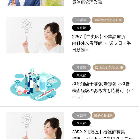
員健康管理業務
看護師
臨床現場でのお仕事
東京都
2257【中央区】企業診療所
内科外来看護師 ＜ 週５日・半
日勤務＞
看護師
臨床現場でのお仕事
東京都
視能訓練士募集/看護師で視野
検査経験のある方も応募可（パ
ート）
看護師
健診のお仕事
東京都
2352-2【港区】看護師募集
健診・人間ドック専門クリニッ